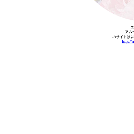
エ
アム
のサイトは以
https://
a